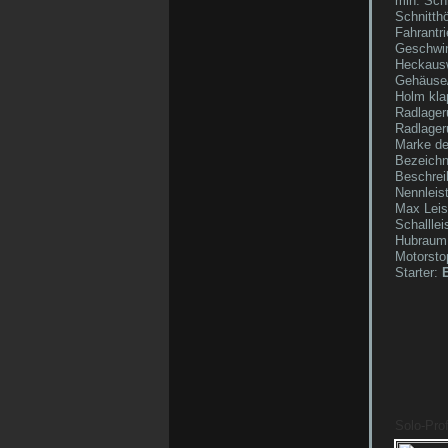
min. Sch
Schnitthö
Fahrantri
Geschwind
Heckausw
Gehäuse/
Holm kla
Radlager
Radlager
Marke de
Bezeichn
Beschrei
Nennleis
Max Leis
Schallle
Hubraum
Motorsto
Starter:
E
Solo-Pro