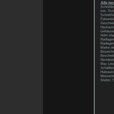
Alle te
Schnittbr
min. Sch
Schnitthö
Fahrantri
Geschwind
Heckausw
Gehäuse/
Holm kla
Radlager
Radlager
Marke de
Bezeichn
Beschrei
Nennleis
Max Leis
Schallle
Hubraum
Messers
Starter: 