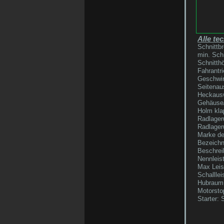
Alle te
Schnittbr
min. Sch
Schnitthö
Fahrantri
Geschwind
Seitenau
Heckausw
Gehäuse/
Holm kla
Radlager
Radlager
Marke de
Bezeichn
Beschrei
Nennleis
Max Leis
Schallle
Hubraum
Motorsto
Starter: 