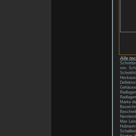
Alle te
Schnittbr
min. Sch
Schnitthö
Heckausw
Deflektor
Gehäuse/
Radlager
Radlager
Marke de
Bezeichn
Beschrei
Nennleis
Max Leis
Hubraum
Schallle
Starter: 