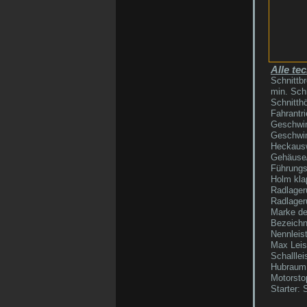
Alle te
Schnittbr
min. Sch
Schnitthö
Fahrantri
Geschwin
Geschwin
Heckausw
Gehäuse/
Führungs
Holm kla
Radlager
Radlager
Marke de
Bezeichn
Nennleis
Max Leis
Schallle
Hubraum
Motorsto
Starter: 