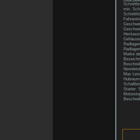
Schnittbr
min. Sch
Schnitthö
Fahrantri
Geschwin
Geschwin
Heckausw
Gehäuse/
Radlager
Radlager
Marke de
Bezeichn
Beschrei
Nennleis
Max Leis
Hubraum
Schallle
Starter: 
Motorsto
Beschrei