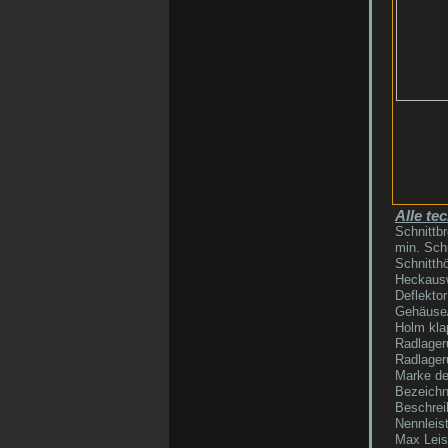
Alle te
Schnittbr
min. Sch
Schnitthö
Heckausw
Deflektor
Gehäuse/
Holm kla
Radlager
Radlager
Marke de
Bezeichn
Beschrei
Nennleis
Max Leis