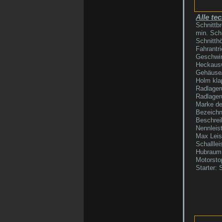
Alle te
Schnittb
min. Sch
Schnitthö
Fahrantri
Geschwind
Heckausw
Gehäuse/
Holm kla
Radlager
Radlager
Marke de
Bezeichn
Beschrei
Nennleis
Max Leis
Schallle
Hubraum
Motorsto
Starter: 