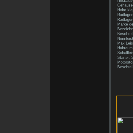
Heckausw
Gehäuse/
Holm kla
Radlager
Radlager
Marke de
Bezeichn
Beschrei
Nennleis
Max Leis
Hubraum
Schallle
Starter: 
Motorsto
Beschrei